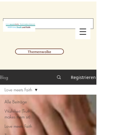
Themenwolke
Blog
Registrieren
Love meets Faith
Alle Beiträge
Wahrheit (Truth
makes them sit)
Love meets Faith