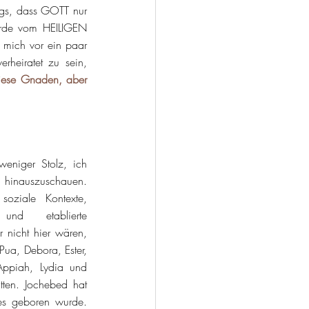
gs, dass GOTT nur 
urde vom HEILIGEN 
mich vor ein paar 
rheiratet zu sein, 
diese Gnaden, aber 
weniger Stolz, ich 
 hinauszuschauen. 
soziale Kontexte, 
und etablierte 
r nicht hier wären, 
ua, Debora, Ester, 
ppiah, Lydia und 
ätten. Jochebed hat 
s geboren wurde. 