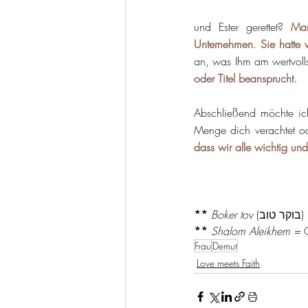
und Ester gerettet? 
Mar
Unternehmen
. 
Sie hatte
an, was Ihm am wertvoll
oder Titel beansprucht.
Abschließend möchte ich
Menge dich verachtet ode
dass wir alle wichtig und
**
Boker tov
 
**
Shalom Aleikhem = 
Frau
Demut
Love meets Faith