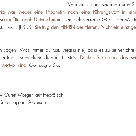
Wie viele Leben wurden durch Sch
ia war weder eine Prophetin noch eine Führungskraft in einem
 weder Titel noch Unternehmen.
 Dennoch vertraute GOTT, der VATER,
sten war: JESUS. 
Sie trug den HERRN der Herren. Nicht ein einziges
 sagen: Was immer du tust, vergiss nie, dass es zu seiner Ehre 
r feiert, verherrliche dich im HERRN. 
Denken Sie daran, dass wir 
 wertvoll sind
. Gott segne Sie.
(בוקר טוב) = Guten Morgen auf Hebräisch
Guten Tag auf Arabisch 