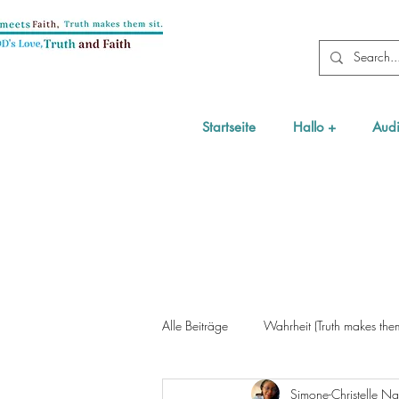
Startseite
Hallo +
Audi
Alle Beiträge
Wahrheit (Truth makes them
Simone-Christelle 
Wir beten (kinder)
Zeugnis & Inte