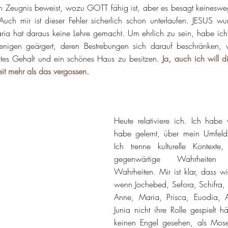
 Zeugnis beweist, wozu GOTT fähig ist, aber es besagt keineswe
Auch mir ist dieser Fehler sicherlich schon unterlaufen. JESUS w
ia hat daraus keine Lehre gemacht. Um ehrlich zu sein, habe ich 
jenigen geärgert, deren Bestrebungen sich darauf beschränken, ve
tes Gehalt und ein schönes Haus zu besitzen. 
Ja, auch ich will 
eit mehr als das vergossen. 
Heute relativiere ich. Ich habe 
habe gelernt, über mein Umfeld
Ich trenne kulturelle Kontexte, 
gegenwärtige Wahrheiten 
Wahrheiten. Mir ist klar, dass wi
wenn Jochebed, Sefora, Schifra, P
Anne, Maria, Prisca, Euodia, A
Junia nicht ihre Rolle gespielt h
keinen Engel gesehen, als Mose