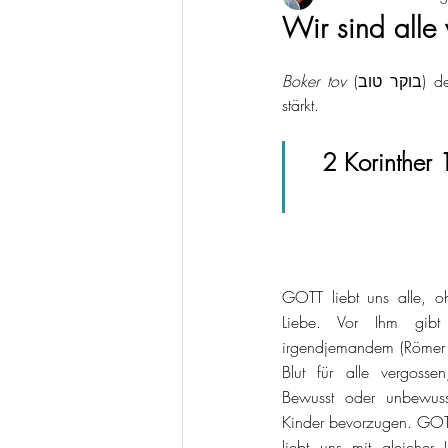
Wir sind alle 
Boker tov
 (וב
stärkt.
2 Korinther
GOTT liebt uns alle, o
Liebe. Vor Ihm gibt 
irgendjemandem (Römer 
Blut für alle vergosse
Bewusst oder unbewuss
Kinder bevorzugen. GOTT 
liebt uns mit gleicher 