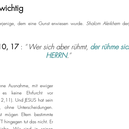
wichtig
בוקר ט) derjenige, dem eine Gunst erwiesen wurde. 
Shalom Aleikhem
 der
 10, 17
 : 
“ 
Wer sich aber rühmt, 
der rühme sic
HERRN
.
” 
hne Ausnahme, mit ewiger 
es keine Ehrfurcht vor 
2,11). Und JESUS hat sein 
n, ohne Unterscheidungen. 
t mögen Eltern bestimmte 
hingegen tut das nicht. Er 
Liebe. Wir sind in seinen 