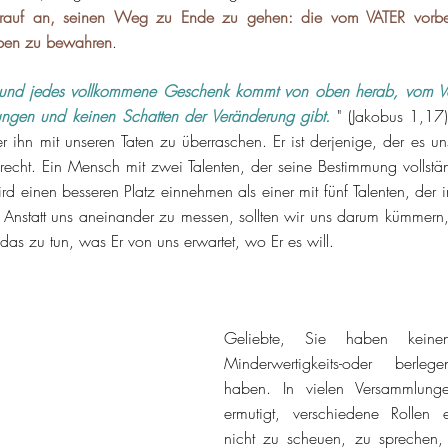
darauf an, seinen Weg zu Ende zu gehen: die vom VATER vorber
ben zu bewahren
.
nd jedes vollkommene Geschenk kommt von oben herab, vom Vater
gen und keinen Schatten der Veränderung gibt.
 " (Jakobus 1,17)
 ihn mit unseren Taten zu überraschen. Er ist derjenige, der es uns
recht. Ein Mensch mit zwei Talenten, der seine Bestimmung vollständ
d einen besseren Platz einnehmen als einer mit fünf Talenten, der i
nstatt uns aneinander zu messen, sollten wir uns darum kümmern, 
das zu tun, was Er von uns erwartet, wo Er es will.
Geliebte, Sie haben keine
Minderwertigkeits-oder berlege
haben. In vielen Versammlung
ermutigt, verschiedene Rollen 
nicht zu scheuen, zu sprechen, z