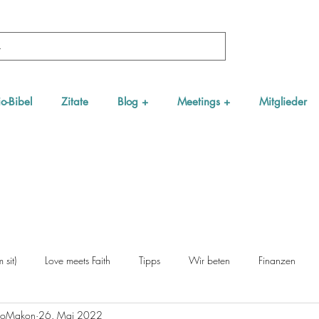
o-Bibel
Zitate
Blog +
Meetings +
Mitglieder
 sit)
Love meets Faith
Tipps
Wir beten
Finanzen
NgoMakon
26. Mai 2022
rviews