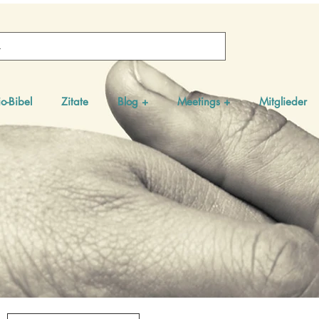
o-Bibel
Zitate
Blog +
Meetings +
Mitglieder