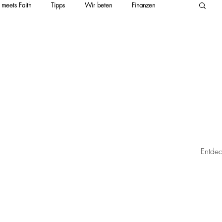
 meets Faith
Tipps
Wir beten
Finanzen
Zeugnis & Interviews
Entdec