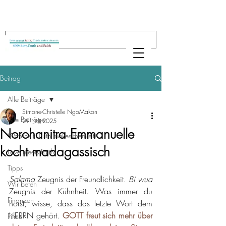
Beitrag
Alle Beiträge
Simone-Christelle NgoMakon
Alle Beiträge
29. Juli 2025
Norohanitra Emmanuelle
Wahrheit (Truth makes them sit)
kocht madagassisch
Love meets Faith
Tipps
Salama 
Zeugnis der Freundlichkeit. 
Bi wua 
Wir beten
Zeugnis der Kühnheit. Was immer du 
Finanzen
hörst, wisse, dass das letzte Wort dem 
HERRN gehört. 
GOTT freut sich mehr über 
Filme