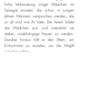
frühe Verheiratung junger Mädchen im 
Senegal einsetzt, die schon in jungen 
Jahren Männern versprochen werden, die 
so alt sind wie ihr Vater. Der Verein bildet 
die Mädchen aus und unterstützt sie 
dabei, unabhängige Frauen zu werden. 
Darüber hinaus hilft er den Eltern, ein 
Einkommen zu erzielen, um die Mitgift 
zurückzuzahlen.
Divine Madagascar 
(
Fb-Seite
), 
ein 
Verein, 
der sich um alleinerziehende Mütter und 
Kinder kümmert, die an Retinoblastom 
oder Herzkrankheiten leiden. Sie 
organisiert und kümmert sich um 
medizinische Evakuierungen.
Compassion Madagascar 
(
Fb-Seite
)
, ein 