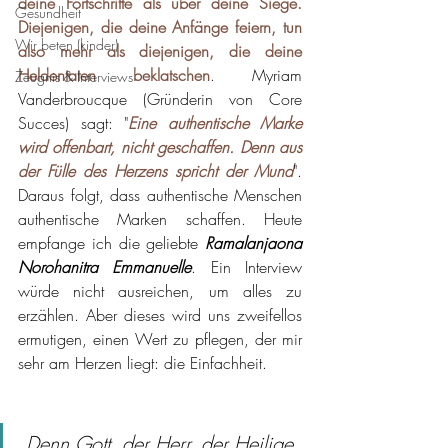
deine Fortschritte als über deine Siege. 
Gesundheit
Diejenigen, die deine Anfänge feiern, tun 
Wir beten (kinder)
also mehr als diejenigen, die deine 
Heldentaten beklatschen
. Myriam 
Zeugnis & Interviews
Vanderbroucque (Gründerin von Core 
Succes) sagt: "
Eine authentische Marke 
wird offenbart, nicht geschaffen. Denn aus 
der Fülle des Herzens spricht der Mund
". 
Daraus folgt, dass authentische Menschen 
authentische Marken schaffen. Heute 
empfange ich die geliebte 
Ramalanjaona 
Norohanitra Emmanuelle
. Ein Interview 
würde nicht ausreichen, um alles zu 
erzählen. Aber dieses wird uns zweifellos 
ermutigen, einen Wert zu pflegen, der mir 
sehr am Herzen liegt: die Einfachheit.
Denn Gott, der Herr, der Heilige 