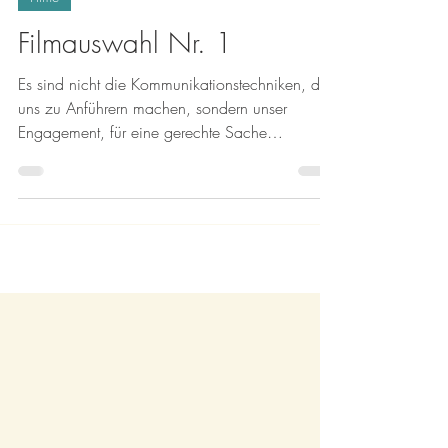
Simone-Christelle NgoMakon
27. Nov. 2023
Filme
Filmauswahl Nr. 1
Es sind nicht die Kommunikationstechniken, die
uns zu Anführern machen, sondern unser
Engagement, für eine gerechte Sache
einzutreten.